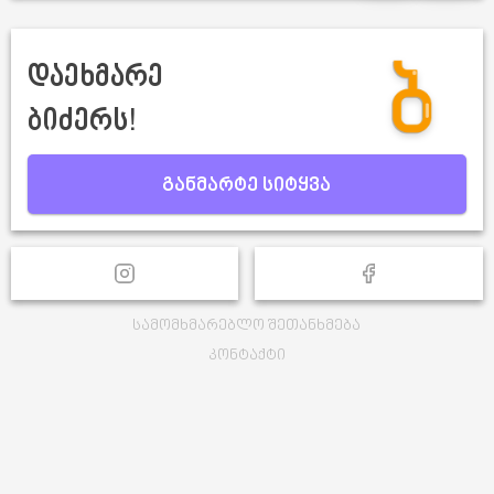
დაეხმარე
ბიძერს!
განმარტე სიტყვა
სამომხმარებლო შეთანხმება
კონტაქტი