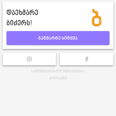
დაეხმარე
ბიძერს!
განმარტე სიტყვა
სამომხმარებლო შეთანხმება
კონტაქტი