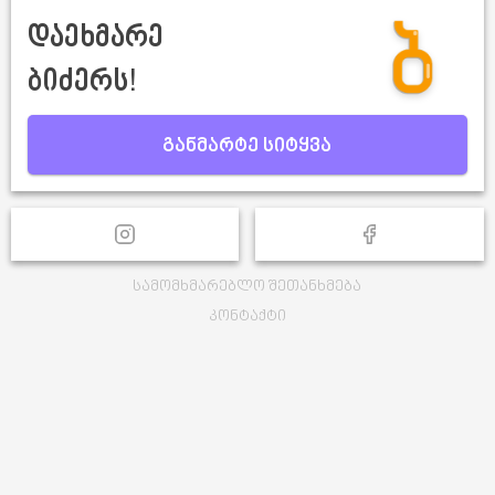
დაეხმარე
ბიძერს!
განმარტე სიტყვა
სამომხმარებლო შეთანხმება
კონტაქტი