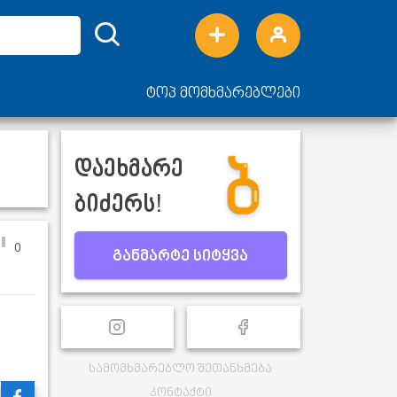
ტოპ მომხმარებლები
დაეხმარე
ბიძერს!
0
განმარტე სიტყვა
სამომხმარებლო შეთანხმება
კონტაქტი