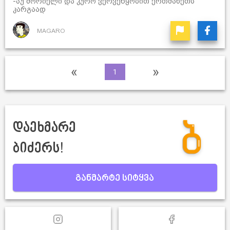
-აუ მორიელი და კურო ვერვეწყობით ერთმანეთს
კარგაად
MAGARO
«
»
1
დაეხმარე
ბიძერს!
განმარტე სიტყვა