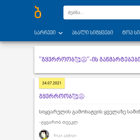
სარჩევი
ახალი სიტყვები
ტოპ სი
"გყვრროობ🥰😩"-ის განმარტებებ
24.07.2021
გყვრროობ🥰😩
სიყვარულის გამოხატვის ყველაზე საში
-გყვარობ თეეკლ
ნიკა კუჭავა