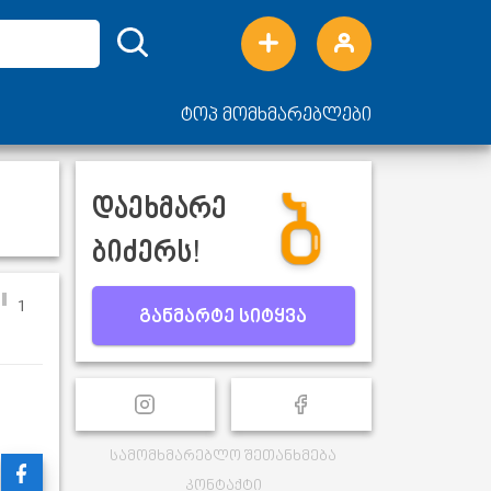
ტოპ მომხმარებლები
დაეხმარე
ბიძერს!
1
განმარტე სიტყვა
სამომხმარებლო შეთანხმება
კონტაქტი