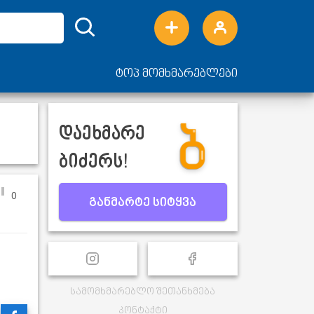
ტოპ მომხმარებლები
დაეხმარე
ბიძერს!
0
განმარტე სიტყვა
სამომხმარებლო შეთანხმება
კონტაქტი