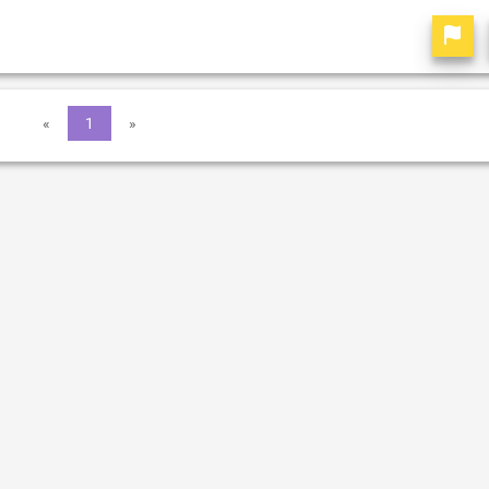
«
1
»