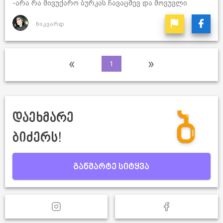
-არა რა მივუქარო ბურკას ჩავაცმევ და მოვუვლი
ნიკვარდ
«
»
1
დაეხმარე
ბიძერს!
განმარტე სიტყვა