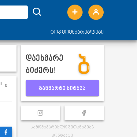
ტოპ მომხმარებლები
დაეხმარე
ბიძერს!
0
განმარტე სიტყვა
სამომხმარებლო შეთანხმება
კონტაქტი