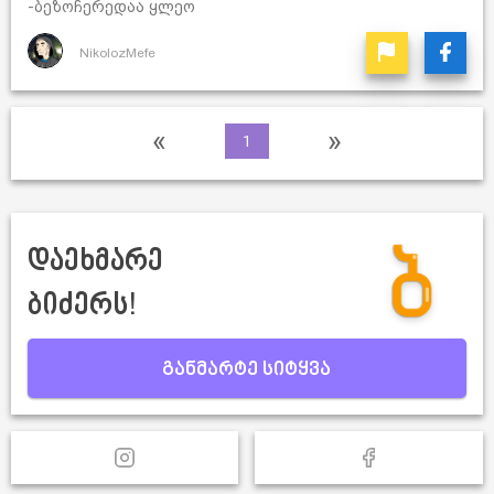
-ბეზოჩერედაა ყლეო
NikolozMefe
«
»
1
დაეხმარე
ბიძერს!
განმარტე სიტყვა