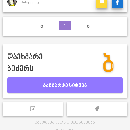
პიზდეეეც
«
»
1
დაეხმარე
ბიძერს!
განმარტე სიტყვა
სამომხმარებლო შეთანხმება