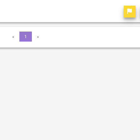
«
1
»