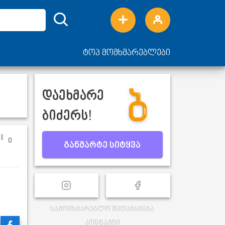
ტოპ მომხმარებლები
დაეხმარე
ბიძერს!
0
განმარტე სიტყვა
სამომხმარებლო შეთანხმება
კონტაქტი