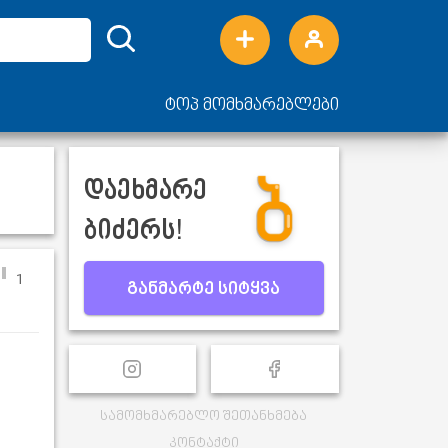
ტოპ მომხმარებლები
დაეხმარე
ბიძერს!
1
განმარტე სიტყვა
სამომხმარებლო შეთანხმება
კონტაქტი