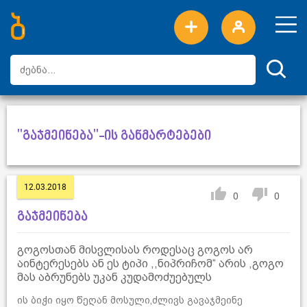
ახალი სიტყვები
ტოპ სიტყვები
დღის ტოპ სიტყვები
ტოპ მომხმარებლები
"გაჯმეინება"-ის განმარტებები
12.03.2018
0
0
გაჯმეინება
გოგოსთან მისვლისას როდესაც გოგოს არ
აინტერესებს ან ეს ტიპი ,,ნიპრიჩომ“ არის ,გოგო
მას აბრუნებს უკან კუდამოძუებულს
ის ბიჭი იყო წეღან მოსული,ძლივს გავაჯმეინე