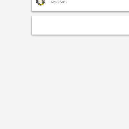
ცუღლუტი