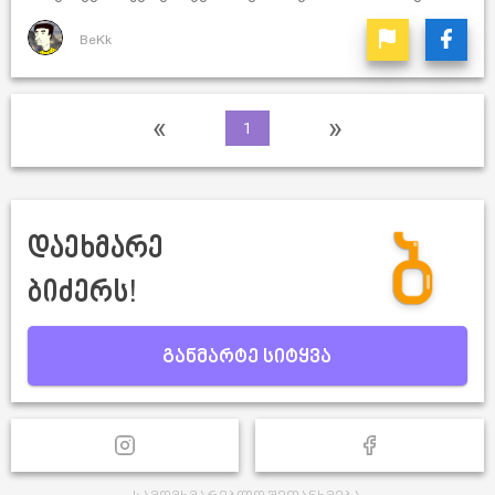
BeKk
«
»
1
დაეხმარე
ბიძერს!
განმარტე სიტყვა