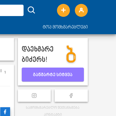
ტოპ მომხმარებლები
დაეხმარე
ბიძერს!
1
განმარტე სიტყვა
სამომხმარებლო შეთანხმება
კონტაქტი