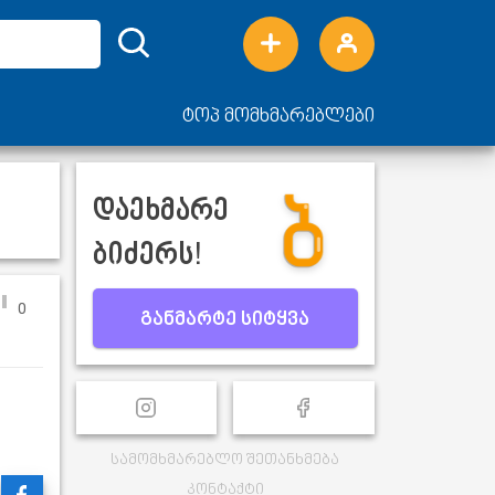
ტოპ მომხმარებლები
დაეხმარე
ბიძერს!
0
განმარტე სიტყვა
სამომხმარებლო შეთანხმება
კონტაქტი