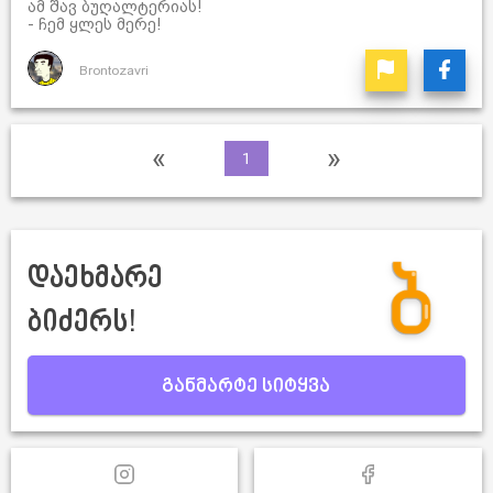
ამ შავ ბუღალტერიას!
- ჩემ ყლეს მერე!
Brontozavri
«
»
1
დაეხმარე
ბიძერს!
განმარტე სიტყვა