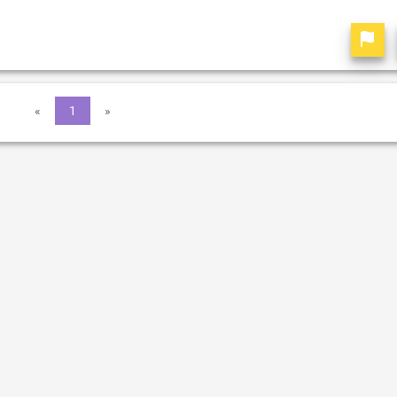
«
1
»