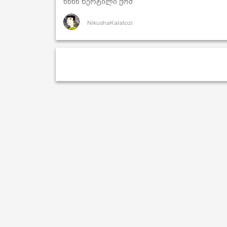
ხნხხ წერტილი ქომ
NikushaKalatozi