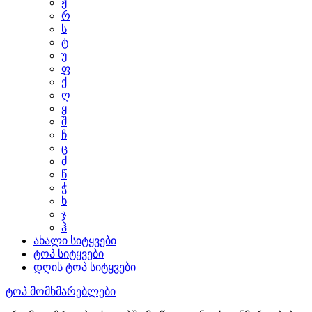
ჟ
რ
ს
ტ
უ
ფ
ქ
ღ
ყ
შ
ჩ
ც
ძ
წ
ჭ
ხ
ჯ
ჰ
ახალი სიტყვები
ტოპ სიტყვები
დღის ტოპ სიტყვები
ტოპ მომხმარებლები