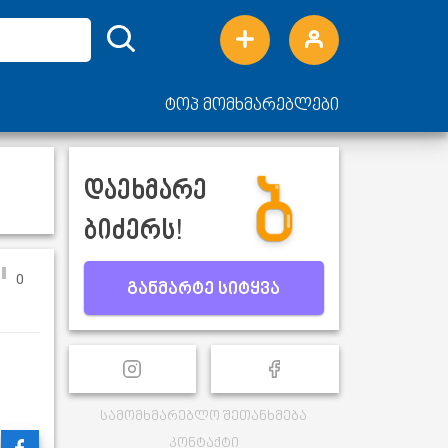
ტოპ მომხმარებლები
დაეხმარე
ბიძერს!
0
განმარტე სიტყვა
სამომხმარებლო შეთანხმება
კონტაქტი