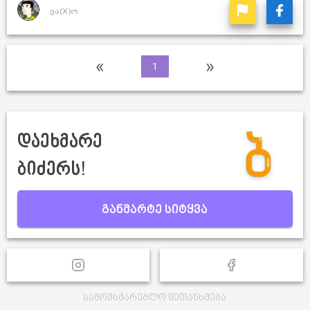
ვა(X)ო
«
»
1
დაეხმარე
ბიძერს!
განმარტე სიტყვა
სამომხმარებლო შეთანხმება