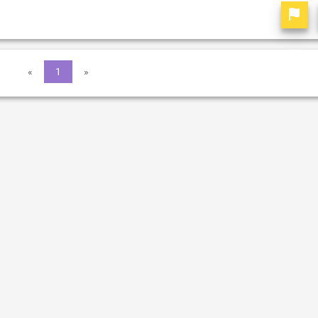
«
1
»