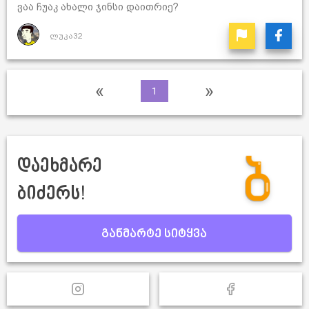
ვაა ჩუაკ ახალი ჯინსი დაითრიე?
ლუკა32
«
»
1
დაეხმარე
ბიძერს!
განმარტე სიტყვა