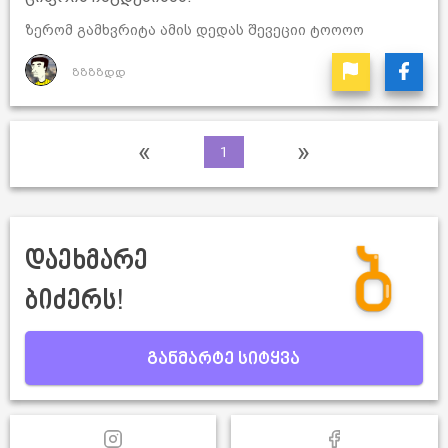
ზერომ გამხვრიტა ამის დედას შევეციი ტოოოო
ზზზზდდ
«
»
1
დაეხმარე
ბიძერს!
განმარტე სიტყვა