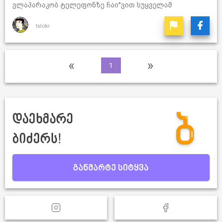
ვლაპარაკობ ტელეფონზე ჩაი*ვით სუყველამ
tsloki
«
»
1
დაეხმარე
ბიძერს!
განმარტე სიტყვა