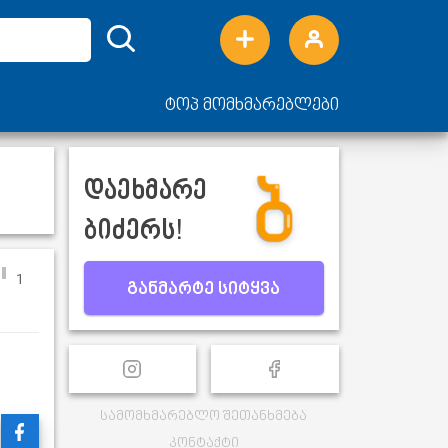
ტოპ მომხმარებლები
დაეხმარე
ბიძერს!
1
განმარტე სიტყვა
სამომხმარებლო შეთანხმება
კონტაქტი