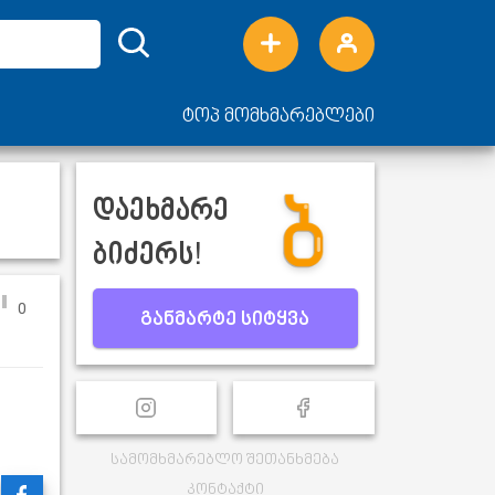
ტოპ მომხმარებლები
დაეხმარე
ბიძერს!
0
განმარტე სიტყვა
სამომხმარებლო შეთანხმება
კონტაქტი