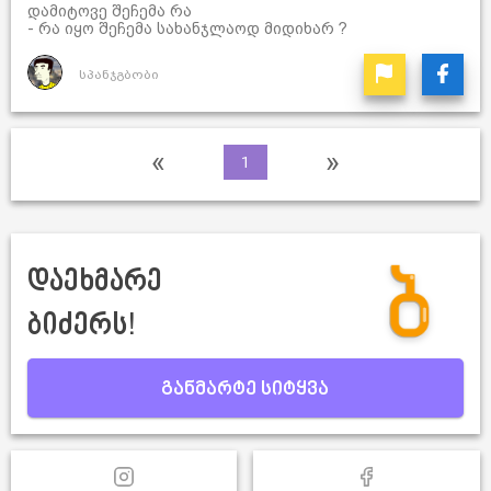
დამიტოვე შეჩემა რა
- რა იყო შეჩემა სახანჯლაოდ მიდიხარ ?
სპანჯგბობი
«
»
1
დაეხმარე
ბიძერს!
განმარტე სიტყვა