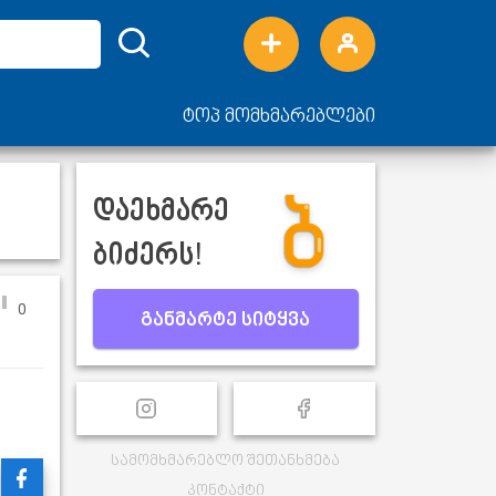
ტოპ მომხმარებლები
დაეხმარე
ბიძერს!
0
განმარტე სიტყვა
სამომხმარებლო შეთანხმება
კონტაქტი