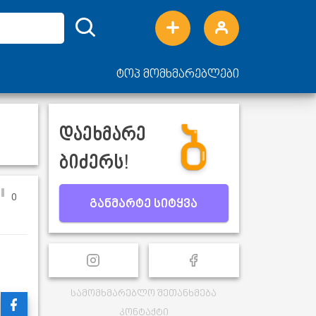
ტოპ მომხმარებლები
დაეხმარე
ბიძერს!
0
განმარტე სიტყვა
სამომხმარებლო შეთანხმება
კონტაქტი