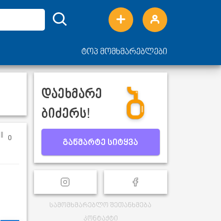
ტოპ მომხმარებლები
დაეხმარე
ბიძერს!
0
განმარტე სიტყვა
სამომხმარებლო შეთანხმება
კონტაქტი