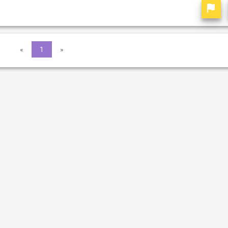
«
1
»