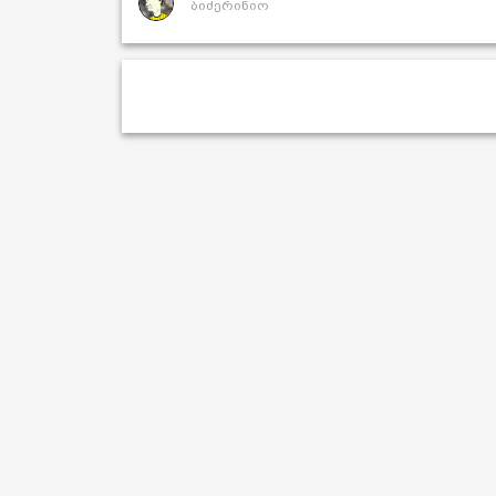
ბიძერინიო