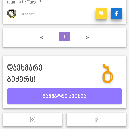
დედის მუ**ელი!!
Stichoza
«
»
1
დაეხმარე
ბიძერს!
განმარტე სიტყვა