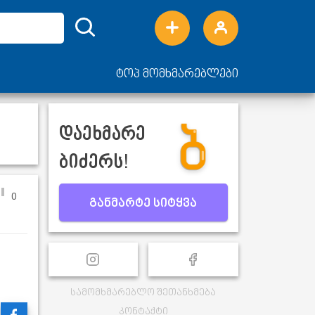
ტოპ მომხმარებლები
დაეხმარე
ბიძერს!
0
განმარტე სიტყვა
სამომხმარებლო შეთანხმება
კონტაქტი