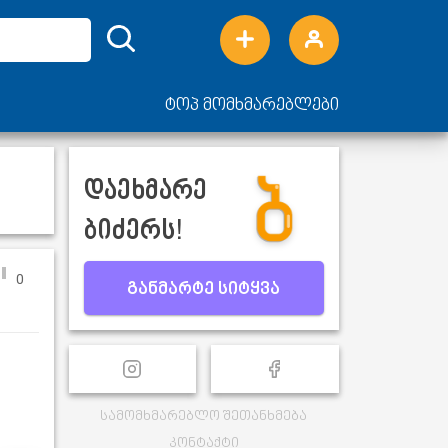
ტოპ მომხმარებლები
დაეხმარე
ბიძერს!
0
განმარტე სიტყვა
სამომხმარებლო შეთანხმება
კონტაქტი