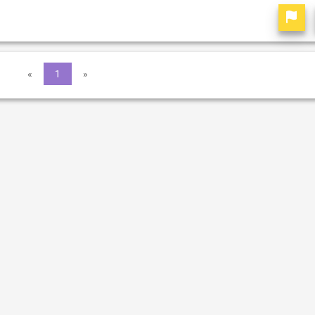
«
1
»