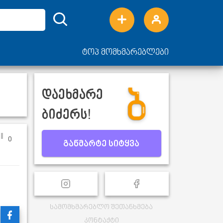
ტოპ მომხმარებლები
დაეხმარე
ბიძერს!
0
განმარტე სიტყვა
სამომხმარებლო შეთანხმება
კონტაქტი