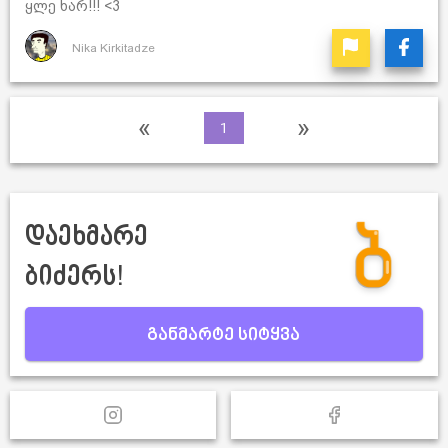
ყლე ხარ!!! <3
Nika Kirkitadze
«
»
1
დაეხმარე
ბიძერს!
განმარტე სიტყვა