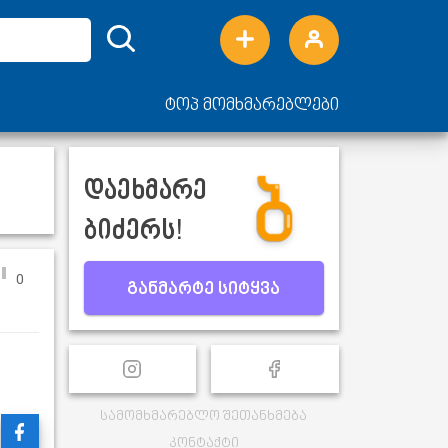
ტოპ მომხმარებლები
დაეხმარე
ბიძერს!
0
განმარტე სიტყვა
სამომხმარებლო შეთანხმება
კონტაქტი