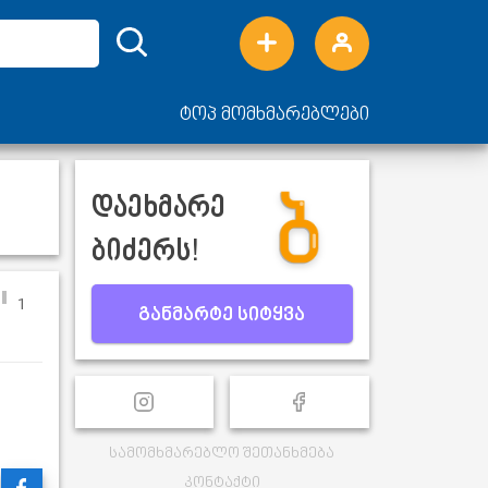
ტოპ მომხმარებლები
დაეხმარე
ბიძერს!
1
განმარტე სიტყვა
სამომხმარებლო შეთანხმება
კონტაქტი