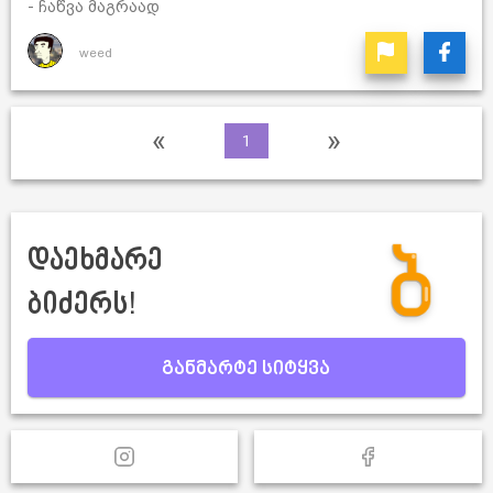
- ჩაწვა მაგრაად
weed
«
»
1
დაეხმარე
ბიძერს!
განმარტე სიტყვა