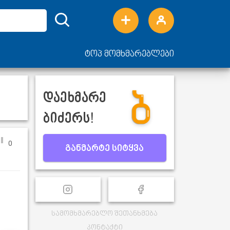
ტოპ მომხმარებლები
დაეხმარე
ბიძერს!
0
განმარტე სიტყვა
სამომხმარებლო შეთანხმება
კონტაქტი