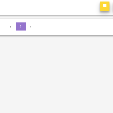
«
1
»