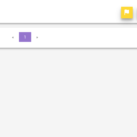
«
1
»