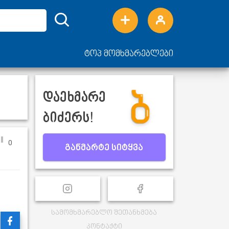
ტოპ მომხმარებლები
დაეხმარე
ბიძერს!
0
განმარტე სიტყვა
სამომხმარებლო შეთანხმება
კონტაქტი