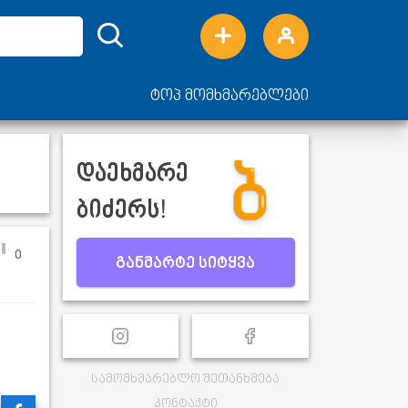
ტოპ მომხმარებლები
დაეხმარე
ბიძერს!
0
განმარტე სიტყვა
სამომხმარებლო შეთანხმება
კონტაქტი