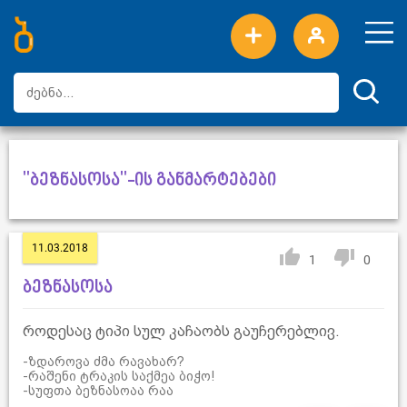
ახალი სიტყვები
ტოპ სიტყვები
დღის ტოპ სიტყვები
ტოპ მომხმარებლები
"ბეზნასოსა"-ის განმარტებები
11.03.2018
1
0
ბეზნასოსა
როდესაც ტიპი სულ კაჩაობს გაუჩერებლივ.
-ზდაროვა ძმა რავახარ?
-რაშენი ტრაკის საქმეა ბიჭო!
-სუფთა ბეზნასოაა რაა