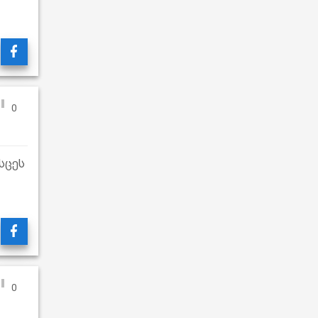
0
სცეს
0